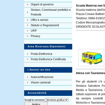
Organi di governo
Scuola Materna non S
Sindaci, Commissari prefettizi e
Scuola materna (dell'inf
Piazza Cesare Battisti
Podestà
Telefono: 0966-619015
Uffici e servizi
Codice Meccanografi
Statuto e Regolamenti
DIRIGENTE SCOLAST
URP
Privacy
Area Riservata Dipendenti
Posta Elettronica
Posta Elettronica Certificata
I Servizi on line
Intesa con Taurianova 
Autocertificazione
Per gli studenti c’è 
Visure camerali
Sindaco Salvatore Fo
Media a Taurianova. 
Accessibilità
istituto superiore di p
da sempre costretti 
Scegli la versione:
Molochio e Taurianova