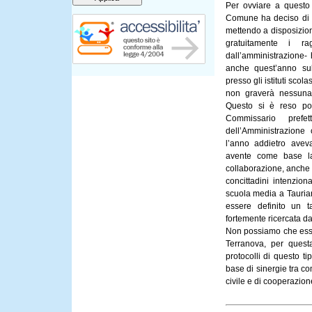
Per ovviare a questo
Comune ha deciso di pr
mettendo a disposizi
gratuitamente i ra
dall’amministrazione- 
anche quest’anno sul 
presso gli istituti scola
non graverà nessuna 
Questo si è reso poss
Commissario pref
dell’Amministrazion
l’anno addietro avev
avente come base la
collaborazione, anche i
concittadini intenziona
scuola media a Taurian
essere definito un t
fortemente ricercata da
Non possiamo che esser
Terranova, per questa
protocolli di questo t
base di sinergie tra co
civile e di cooperazione 