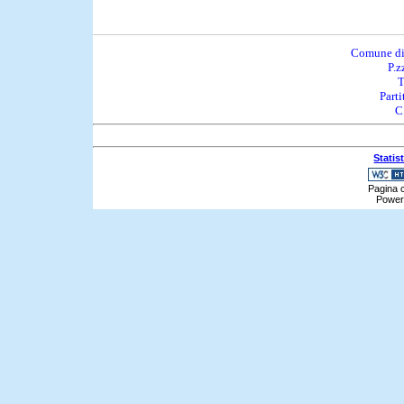
Comune di
P.z
T
Part
C
Statis
Pagina c
Power