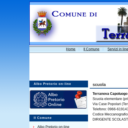
Home
Il Comune
Servizi in lin
Albo Pretorio on-line
scuola
Terranova Capoluogo
Scuola elementare (pr
Via Case Popolari (Te
Telefono: 0966-619143
Codice Meccanografi
Il Comune
DIRIGENTE SCOLAS
Albo Pretorio on-line