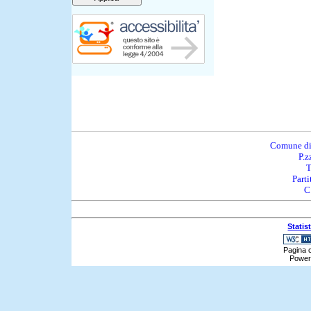
Comune di
P.z
T
Part
C
Statis
Pagina c
Power