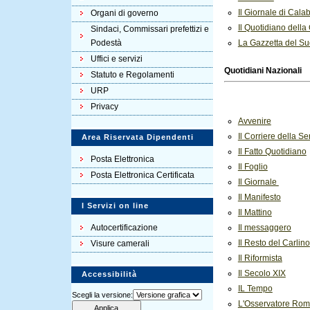
Il Giornale di Calab
Organi di governo
Il Quotidiano della
Sindaci, Commissari prefettizi e
Podestà
La Gazzetta del S
Uffici e servizi
Quotidiani Nazionali
Statuto e Regolamenti
URP
Privacy
Avvenire
Il Corriere della S
Area Riservata Dipendenti
Il Fatto Quotidiano
Posta Elettronica
Il Foglio
Posta Elettronica Certificata
Il Giornale
Il Manifesto
I Servizi on line
Il Mattino
Il messaggero
Autocertificazione
Il Resto del Carlino
Visure camerali
Il Riformista
Il Secolo XIX
Accessibilità
IL Tempo
Scegli la versione:
L'Osservatore Ro