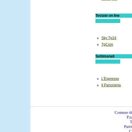
Testa
Sky Tg24
TgCom
Sett
L'Espresso
Il Panorama
Comune di
P.z
T
Part
C