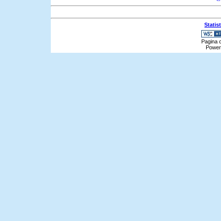
Statis
Pagina c
Power