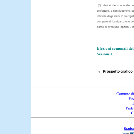
(*) I dati si riferiscono alle
prefetture, e non rivestono, pe
ufficiale degli eletti e' prerogat
competenti. La ripartizione dei
conto di eventuali "opzioni", i
Elezioni comunali del
Sezione 1
Prospetto grafico
Comune di
P.z
T
Part
C
Statis