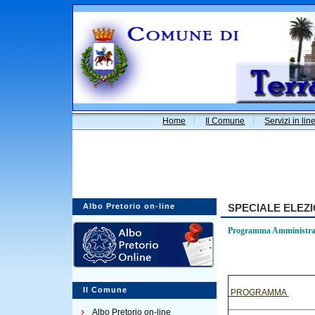
Home
Il Comune
Servizi in lin
Albo Pretorio on-line
SPECIALE ELEZI
Programma Amministrat
Il Comune
PROGRAMMA
Albo Pretorio on-line