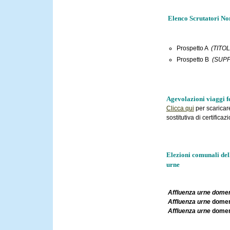
Elenco Scrutatori No
Prospetto A
(TITOL
Prospetto B
(SUPP
Agevolazioni viaggi f
Clicca qui
per scaricare
sostitutiva di certificaz
Elezioni comunali de
urne
Affluenza urne domen
Affluenza urne
domen
Affluenza urne
domen