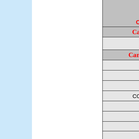
C
Ca
Can
C