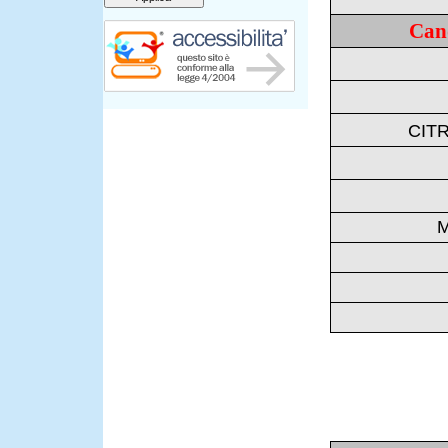
Cand
CITR
M