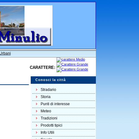
 Urbani
CARATTERE:
Conosci la città
Stradario
Storia
Punti di interesse
Meteo
Tradizioni
Prodotti tipici
Info Utili