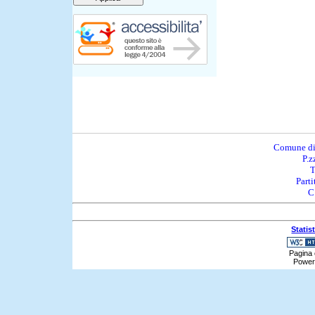
Comune di
P.z
T
Part
C
Statis
Pagina 
Power